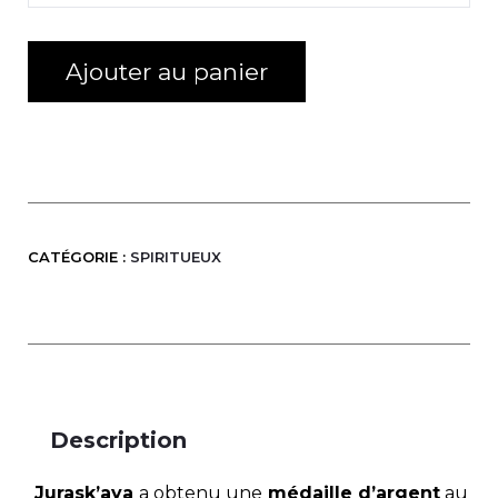
de
Vodka
jurask'aya
Ajouter au panier
70Cl
CATÉGORIE :
SPIRITUEUX
Description
Jurask’aya
a obtenu une
médaille d’argent
au