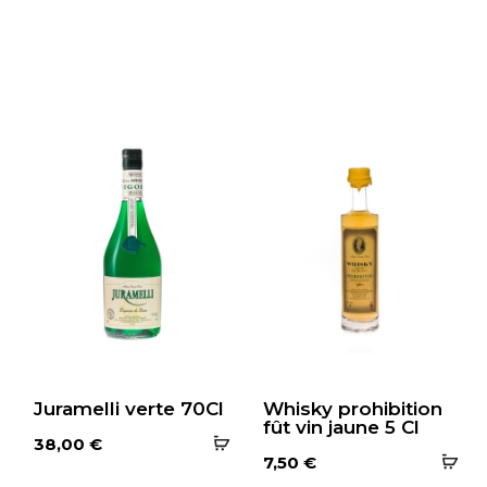
Juramelli verte 70Cl
Whisky prohibition
fût vin jaune 5 Cl
38,00
€
7,50
€