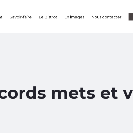
nt
Savoir-faire
Le Bistrot
En images
Nous contacter
cords mets et v