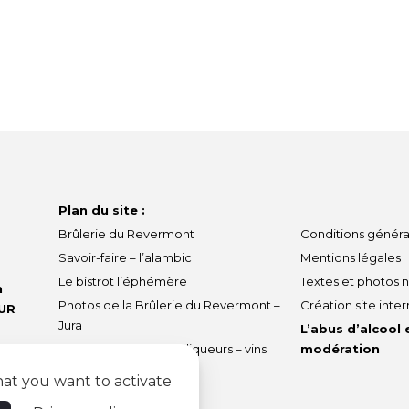
Plan du site :
Brûlerie du Revermont
Conditions généra
Savoir-faire – l’alambic
Mentions légales
Le bistrot l’éphémère
Textes et photos 
n
Photos de la Brûlerie du Revermont –
Création site inter
UR
Jura
L’abus d’alcool
 91 21
Boutique spiritueux – liqueurs – vins
modération
hat you want to activate