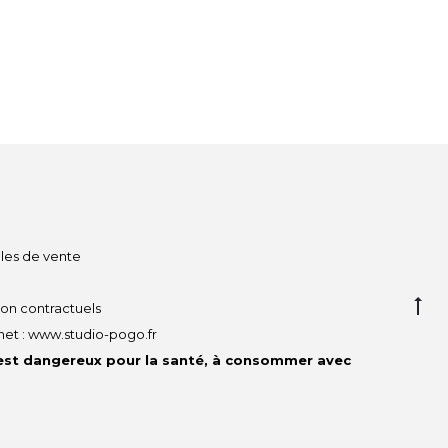
les de vente
G
non contractuels
to
net :
www.studio-pogo.fr
to
 est dangereux pour la santé, à consommer avec