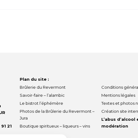
Plan du site :
Brûlerie du Revermont
Conditions généra
Savoir-faire – l’alambic
Mentions légales
Le bistrot l’éphémère
Textes et photos 
n
Photos de la Brûlerie du Revermont –
Création site inter
UR
Jura
L’abus d’alcool
 91 21
Boutique spiritueux – liqueurs – vins
modération