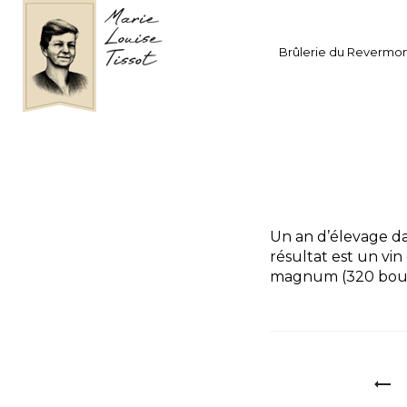
Brûlerie du Revermo
UN
Un an d’élevage da
résultat est un vi
magnum (320 boute
Navigati