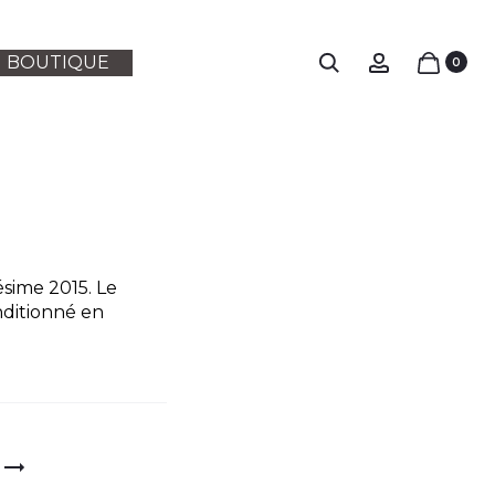
Search
Account
BOUTIQUE
0
ION
sime 2015. Le
nditionné en