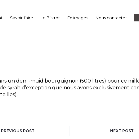
nt
Savoir-faire
Le Bistrot
En images
Nous contacter
 DEMI-MUID D’EXCEPT
ns un demi-muid bourguignon (500 litres) pour ce millé
n de syrah d’exception que nous avons exclusivement co
illes).
on
PREVIOUS POST
NEXT POST