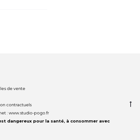
les de vente
G
non contractuels
to
net :
www.studio-pogo.fr
to
 est dangereux pour la santé, à consommer avec