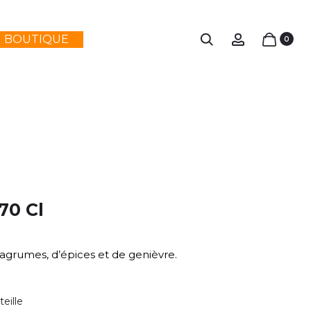
Search
Account
BOUTIQUE
0
70 Cl
agrumes, d’épices et de genièvre.
teille