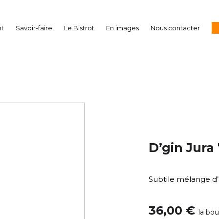
nt
Savoir-faire
Le Bistrot
En images
Nous contacter
D’gin Jura 
Subtile mélange d’
36,00
€
la bou