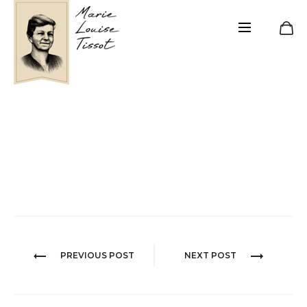
Harmonies de couleurs,
de saveurs et de goûts
Navigation
PREVIOUS POST
NEXT POST
de
l’article